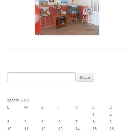
Buscar:
agosto 2026
L
M
X
J
V
S
D
1
2
3
4
5
6
7
8
9
10
11
12
13
14
15
16