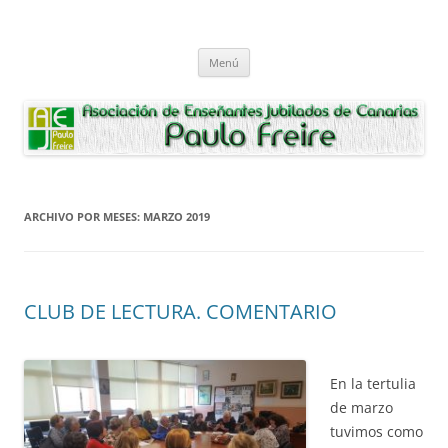
Saltar
al
Asociación de Enseñantes Jubilados
contenido
Asociacion de Enseñantes Jubilados Paulo Freire Tenerife
Paulo Freire
Menú
ARCHIVO POR MESES:
MARZO 2019
CLUB DE LECTURA. COMENTARIO
En la tertulia
de marzo
tuvimos como