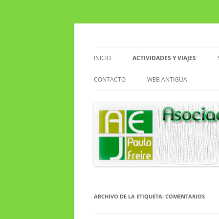
Saltar
al
contenido
Asociacion de Enseñantes Jubilados Paulo F
Asociación de Enseñ
INICIO
ACTIVIDADES Y VIAJES
VIAJES
CONTACTO
WEB ANTIGUA
ACTIVIDADES EN EL CENTRO
EXCURSIONES
SENDERISMO
CLUB DE LECTURA
ARCHIVO DE LA ETIQUETA:
COMENTARIOS