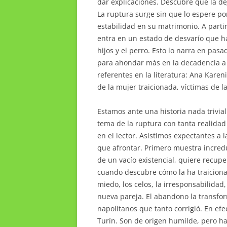
dar explicaciones. Descubre que la d
La ruptura surge sin que lo espere p
estabilidad en su matrimonio. A parti
entra en un estado de desvarío que ha
hijos y el perro. Esto lo narra en pas
para ahondar más en la decadencia a 
referentes en la literatura: Ana Karen
de la mujer traicionada, víctimas de la
Estamos ante una historia nada trivial
tema de la ruptura con tanta realida
en el lector. Asistimos expectantes a 
que afrontar. Primero muestra incred
de un vacío existencial, quiere recup
cuando descubre cómo la ha traicionad
miedo, los celos, la irresponsabilidad
nueva pareja. El abandono la transfo
napolitanos que tanto corrigió. En efe
Turín. Son de origen humilde, pero h