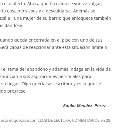
jó el dialecto. Ahora que ha caído se vuelve vulgar,
lario obsceno y soez y a descuidarse. Además se
ecilla”, una mujer de su barrio que enloquece también
uicidándose.
 cuando queda encerrada en el piso con uno de sus
Será capaz de reaccionar ante esta situación límite o
il el tema del abandono y además indaga en la vida de
renuncian a sus aspiraciones personales para
 su hogar. Olga quería ser escritora y es la que se
rido progrese.
Emilia Méndez Pérez
 está etiquetada con
CLUB DE LECTURA
,
COMENTARIOS
en
28