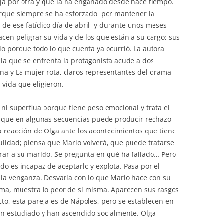
eja por otra y que la ha engañado desde hace tiempo.
orque siempre se ha esforzado por mantener la
r de ese fatídico día de abril y durante unos meses
cen peligrar su vida y de los que están a su cargo; sus
ado porque todo lo que cuenta ya ocurrió. La autora
la que se enfrenta la protagonista acude a dos
ina y La mujer rota, claros representantes del drama
 vida que eligieron.
 ni superflua porque tiene peso emocional y trata el
d que en algunas secuencias puede producir rechazo
la reacción de Olga ante los acontecimientos que tiene
ulidad; piensa que Mario volverá, que puede tratarse
erar a su marido. Se pregunta en qué ha fallado… Pero
o es incapaz de aceptarlo y explota. Pasa por el
, la venganza. Desvaría con lo que Mario hace con su
rma, muestra lo peor de sí misma. Aparecen sus rasgos
cto, esta pareja es de Nápoles, pero se establecen en
an estudiado y han ascendido socialmente. Olga