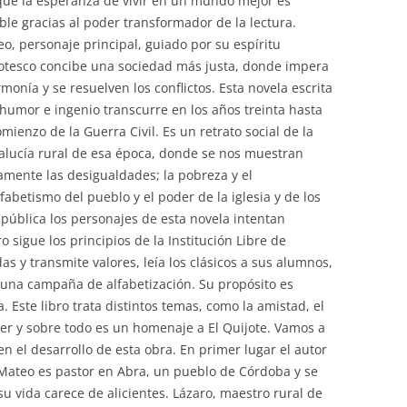
ue la esperanza de vivir en un mundo mejor es
ble gracias al poder transformador de la lectura.
o, personaje principal, guiado por su espíritu
otesco concibe una sociedad más justa, donde impera
rmonía y se resuelven los conflictos. Esta novela escrita
humor e ingenio transcurre en los años treinta hasta
omienzo de la Guerra Civil. Es un retrato social de la
lucía rural de esa época, donde se nos muestran
amente las desigualdades; la pobreza y el
fabetismo del pueblo y el poder de la iglesia y de los
epública los personajes de esta novela intentan
 sigue los principios de la Institución Libre de
s y transmite valores, leía los clásicos a sus alumnos,
o una campaña de alfabetización. Su propósito es
. Este libro trata distintos temas, como la amistad, el
leer y sobre todo es un homenaje a El Quijote. Vamos a
 en el desarrollo de esta obra. En primer lugar el autor
 Mateo es pastor en Abra, un pueblo de Córdoba y se
 vida carece de alicientes. Lázaro, maestro rural de