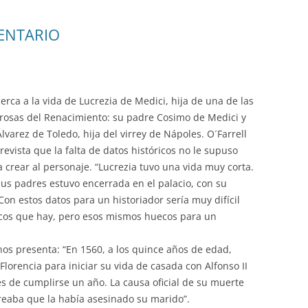
PASEOS LITERARIOS
HEMEROTECA – PASEOS
VI
RU
INFORMACIÓN DE VIAJES 2015
INGLÉS
ENTARIO
LITERARIOS
JA
INFORMACIÓN DE VIAJES 2014
PINTURA AL OLEO Y ACUARELA
TEATRO
cerca a la vida de Lucrezia de Medici, hija de una de las
rosas del Renacimiento: su padre Cosimo de Medici y
varez de Toledo, hija del virrey de Nápoles. O´Farrell
revista que la falta de datos históricos no le supuso
a crear al personaje. “Lucrezia tuvo una vida muy corta.
us padres estuvo encerrada en el palacio, con su
on estos datos para un historiador sería muy difícil
ecos que hay, pero esos mismos huecos para un
 nos presenta: “En 1560, a los quince años de edad,
Florencia para iniciar su vida de casada con Alfonso II
es de cumplirse un año. La causa oficial de su muerte
oreaba que la había asesinado su marido”.