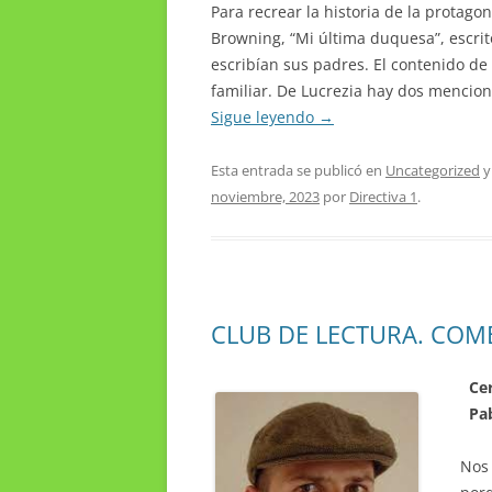
Para recrear la historia de la protago
Browning, “Mi última duquesa”, escrito
escribían sus padres. El contenido de 
familiar. De Lucrezia hay dos mencion
Sigue leyendo
→
Esta entrada se publicó en
Uncategorized
y
noviembre, 2023
por
Directiva 1
.
CLUB DE LECTURA. COM
Cer
Pab
Nos 