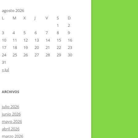
CTOR RAMIREZ
TA LITERARIA POR LA LAGUNA
agosto 2026
L
M
X
J
V
S
D
VIER HERNÁNDEZ VELÁZQUEZ
1
2
3
4
5
6
7
8
9
10
11
12
13
14
15
16
17
18
19
20
21
22
23
24
25
26
27
28
29
30
31
« Jul
ARCHIVOS
julio 2026
junio 2026
mayo 2026
abril 2026
marzo 2026