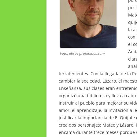
porq
posi
Mate
quij
la a
con 
el c
Anda
Foto: libros prohibidos.com
clar
anal
terratenientes. Con la llegada de la R
cambiar la sociedad. Lázaro, el maestro
Enseñanza, sus clases eran entretenida
organizó una biblioteca y lleva a cab
instruir al pueblo para mejorar su vida
amor, el aprendizaje, la invitación a 
justificar la importancia de El Quijote
crea dos personajes: Mateo y Lázaro.
encama durante trece meses porque su