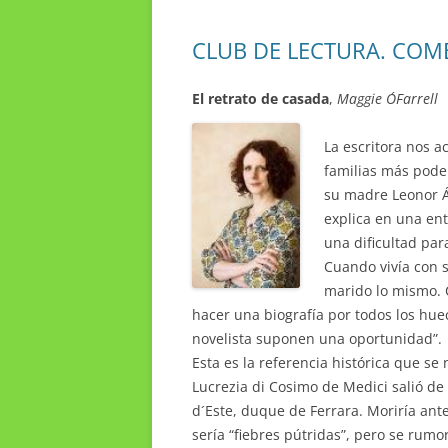
CLUB DE LECTURA. COM
El retrato de casada
,
Maggie O´Farrell
La escritora nos a
familias más pode
su madre Leonor Ál
explica en una ent
una dificultad par
Cuando vivía con s
marido lo mismo. C
hacer una biografía por todos los hu
novelista suponen una oportunidad”.
Esta es la referencia histórica que se
Lucrezia di Cosimo de Medici salió de 
d´Este, duque de Ferrara. Moriría ant
sería “fiebres pútridas”, pero se rum