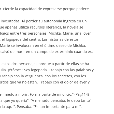
o. Pierde la capacidad de expresarse porque padece
s inventadas. Al perder su autonomía ingresa en un
que apenas utiliza recursos literarios, la novela se
álogos entre tres personajes: Michka, Marie, una joven
 el logopeda del centro. Las historias de estos
Marie se involucran en el último deseo de Michka:
la salvó de morir en un campo de exterminio cuando era
 estos dos personajes porque a partir de ellas se ha
tulia. Jérôme: “ Soy logopeda. Trabajo con las palabras y
 Trabajo con la vergüenza, con los secretos, con los
rdos que ya no están. Trabajo con el dolor de ayer y
 el miedo a morir. Forma parte de mi oficio.” (Pág114)
la que yo quería”. “A menudo pensaba: le debo tanto”
ría aquí”. Pensaba: “Es tan importante para mi”.