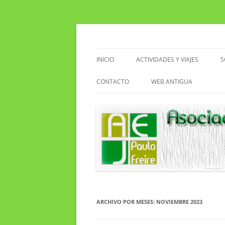
Saltar
al
contenido
Asociacion de Enseñantes Jubilados Paulo F
Asociación de Enseñ
INICIO
ACTIVIDADES Y VIAJES
S
VIAJES
CONTACTO
WEB ANTIGUA
ACTIVIDADES EN EL CENTRO
EXCURSIONES
SENDERISMO
CLUB DE LECTURA
ARCHIVO POR MESES:
NOVIEMBRE 2023