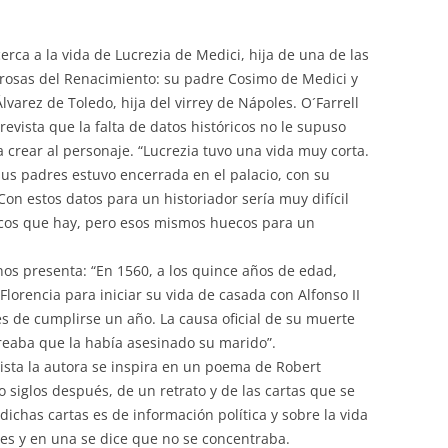
cerca a la vida de Lucrezia de Medici, hija de una de las
rosas del Renacimiento: su padre Cosimo de Medici y
varez de Toledo, hija del virrey de Nápoles. O´Farrell
revista que la falta de datos históricos no le supuso
a crear al personaje. “Lucrezia tuvo una vida muy corta.
us padres estuvo encerrada en el palacio, con su
on estos datos para un historiador sería muy difícil
ecos que hay, pero esos mismos huecos para un
 nos presenta: “En 1560, a los quince años de edad,
Florencia para iniciar su vida de casada con Alfonso II
es de cumplirse un año. La causa oficial de su muerte
oreaba que la había asesinado su marido”.
nista la autora se inspira en un poema de Robert
 siglos después, de un retrato y de las cartas que se
dichas cartas es de información política y sobre la vida
es y en una se dice que no se concentraba.