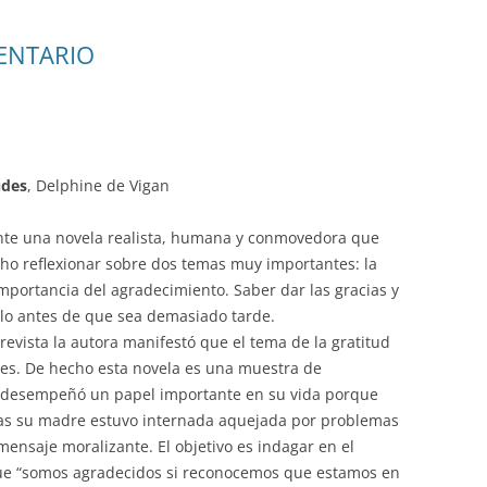
PASEOS LITERARIOS
HEMEROTECA – PASEOS
VI
RU
INFORMACIÓN DE VIAJES 2015
INGLÉS
ENTARIO
LITERARIOS
JA
INFORMACIÓN DE VIAJES 2014
PINTURA AL OLEO Y ACUARELA
TEATRO
udes
, Delphine de Vigan
te una novela realista, humana y conmovedora que
ho reflexionar sobre dos temas muy importantes: la
 importancia del agradecimiento. Saber dar las gracias y
lo antes de que sea demasiado tarde.
revista la autora manifestó que el tema de la gratitud
es. De hecho esta novela es una muestra de
 desempeñó un papel importante en su vida porque
ras su madre estuvo internada aquejada por problemas
ensaje moralizante. El objetivo es indagar en el
que “somos agradecidos si reconocemos que estamos en