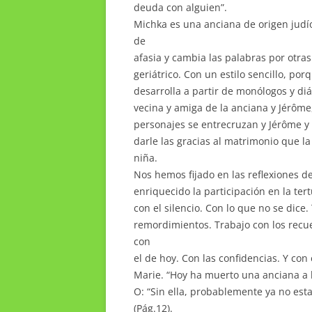
deuda con alguien”.
Michka es una anciana de origen judí
de
afasia y cambia las palabras por otra
geriátrico. Con un estilo sencillo, por
desarrolla a partir de monólogos y di
vecina y amiga de la anciana y Jérôme,
personajes se entrecruzan y Jérôme y 
darle las gracias al matrimonio que 
niña.
Nos hemos fijado en las reflexiones de
enriquecido la participación en la ter
con el silencio. Con lo que no se dice.
remordimientos. Trabajo con los recue
con
el de hoy. Con las confidencias. Y con
Marie. “Hoy ha muerto una anciana a 
O: “Sin ella, probablemente ya no esta
(Pág.12).