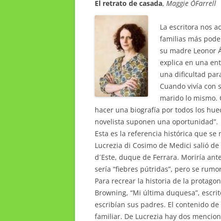
El retrato de casada
,
Maggie O´Farrell
La escritora nos a
familias más pode
su madre Leonor Ál
explica en una ent
una dificultad par
Cuando vivía con s
marido lo mismo. C
hacer una biografía por todos los hu
novelista suponen una oportunidad”.
Esta es la referencia histórica que se
Lucrezia di Cosimo de Medici salió de 
d´Este, duque de Ferrara. Moriría ant
sería “fiebres pútridas”, pero se rum
Para recrear la historia de la protago
Browning, “Mi última duquesa”, escrito
escribían sus padres. El contenido de 
familiar. De Lucrezia hay dos mencion