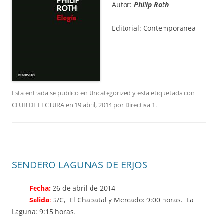
Autor:
Philip Roth
Editorial: Contemporánea
Esta entrada se publicó en
Uncategorized
y está etiquetada con
CLUB DE LECTURA
en
19 abril, 2014
por
Directiva 1
.
SENDERO LAGUNAS DE ERJOS
Fecha:
26 de abril de 2014
Salida
:
S/C, El Chapatal y Mercado: 9:00 horas. La
Laguna: 9:15 horas.