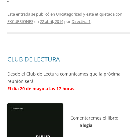
Esta entrada se publicó en
Uncategorized
y está etiquetada con
EXCURSIONES
en
22 abril, 2014
por
Directiva 1
.
CLUB DE LECTURA
Desde el Club de Lectura comunicamos que la próxima
reunión será
El día 20 de mayo a las 17 horas.
Comentaremos el libro:
Elegía