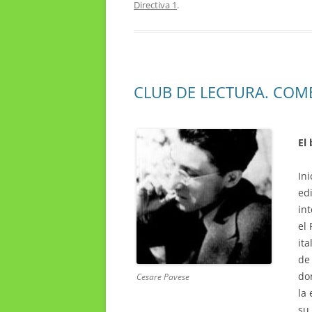
Directiva 1
.
CLUB DE LECTURA. COM
El
Ini
ed
int
el
ita
de
do
Cesare Pavese
la
su