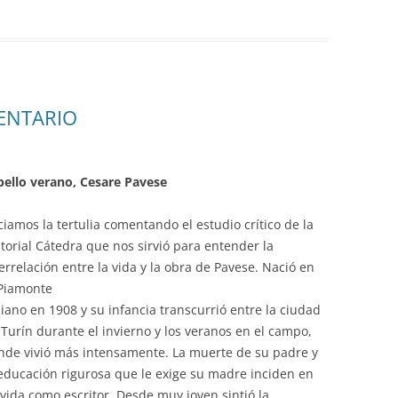
ENTARIO
 bello verano, Cesare Pavese
ciamos la tertulia comentando el estudio crítico de la
itorial Cátedra que nos sirvió para entender la
errelación entre la vida y la obra de Pavese. Nació en
 Piamonte
liano en 1908 y su infancia transcurrió entre la ciudad
 Turín durante el invierno y los veranos en el campo,
nde vivió más intensamente. La muerte de su padre y
 educación rigurosa que le exige su madre inciden en
 vida como escritor. Desde muy joven sintió la