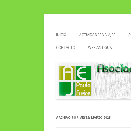
Saltar
al
contenido
Asociacion de Enseñantes Jubilados Paulo F
Asociación de Enseñ
INICIO
ACTIVIDADES Y VIAJES
S
VIAJES
CONTACTO
WEB ANTIGUA
ACTIVIDADES EN EL CENTRO
EXCURSIONES
SENDERISMO
CLUB DE LECTURA
ARCHIVO POR MESES:
MARZO 2025