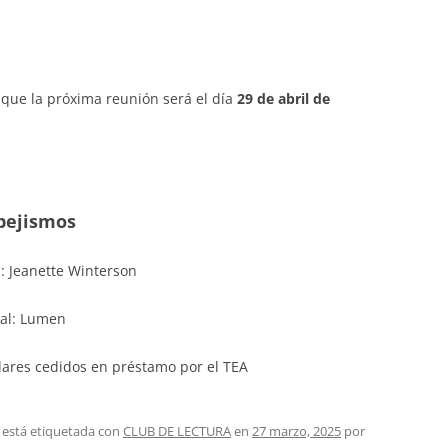
PASEOS LITERARIOS
HEMEROTECA – PASEOS
VI
RU
INFORMACIÓN DE VIAJES 2015
INGLÉS
LITERARIOS
JA
INFORMACIÓN DE VIAJES 2014
PINTURA AL OLEO Y ACUARELA
que la próxima reunión será el día
29 de abril de
TEATRO
pejismos
: Jeanette Winterson
ial: Lumen
ares cedidos en préstamo por el TEA
 está etiquetada con
CLUB DE LECTURA
en
27 marzo, 2025
por