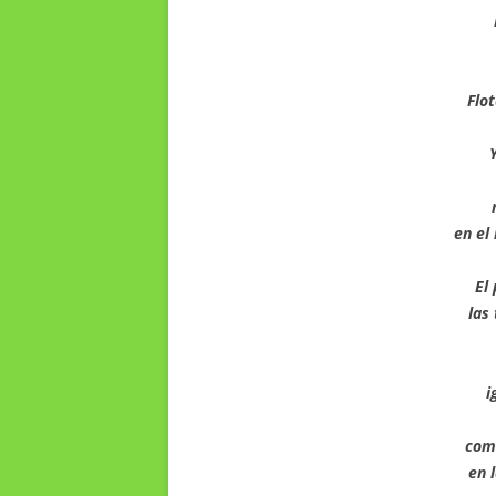
Flo
en el
El
las
i
com
en 