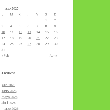
CTOR RAMIREZ
TA LITERARIA POR LA LAGUNA
marzo 2025
L
M
X
J
V
S
D
VIER HERNÁNDEZ VELÁZQUEZ
1
2
3
4
5
6
7
8
9
10
11
12
13
14
15
16
17
18
19
20
21
22
23
24
25
26
27
28
29
30
31
« Feb
Abr »
ARCHIVOS
julio 2026
junio 2026
mayo 2026
abril 2026
marzo 2026