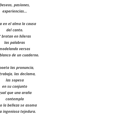
Deseos, pasiones,
experiencias…
ta en el alma la causa
del canto.
Y brotan en hileras
las palabras
modelando versos
 blanco de un cuaderno.
 poeta las pronuncia,
 trabaja, las declama,
las sopesa
en su conjunto
gual que una araña
contempla
o la belleza se asoma
la ingeniosa tejedura.