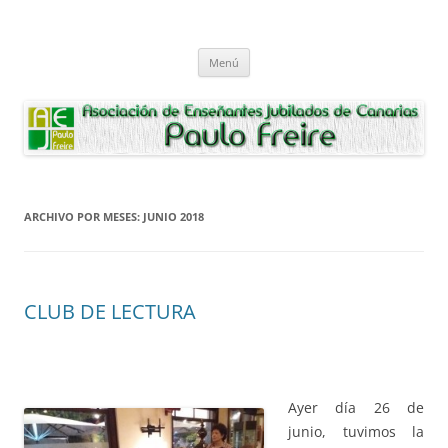
Saltar
al
Asociación de Enseñantes Jubilados
contenido
Asociacion de Enseñantes Jubilados Paulo Freire Tenerife
Paulo Freire
Menú
ARCHIVO POR MESES:
JUNIO 2018
CLUB DE LECTURA
Ayer día 26 de
junio, tuvimos la