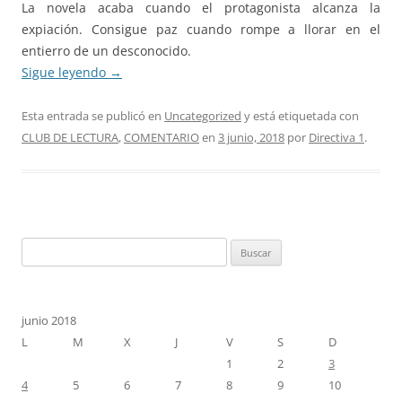
La novela acaba cuando el protagonista alcanza la
expiación. Consigue paz cuando rompe a llorar en el
entierro de un desconocido.
Sigue leyendo
→
Esta entrada se publicó en
Uncategorized
y está etiquetada con
CLUB DE LECTURA
,
COMENTARIO
en
3 junio, 2018
por
Directiva 1
.
Buscar:
junio 2018
L
M
X
J
V
S
D
1
2
3
4
5
6
7
8
9
10