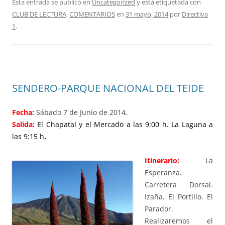
Esta entrada se publicó en
Uncategorized
y está etiquetada con
CLUB DE LECTURA
,
COMENTARIOS
en
31 mayo, 2014
por
Directiva
1
.
SENDERO-PARQUE NACIONAL DEL TEIDE
Fecha:
Sábado 7 de Junio de 2014.
Salid
a:
El
Chapatal y el Mercado a las 9:00 h. La Laguna a
las 9:15 h
.
Itinerario:
La
Esperanza.
Carretera Dorsal.
Izaña. El Portillo. El
Parador.
Realizaremos el