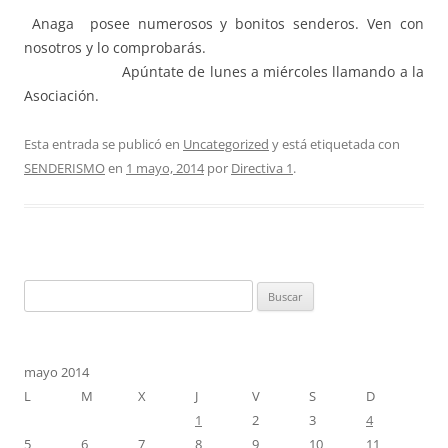
Anaga posee numerosos y bonitos senderos. Ven con
nosotros y lo comprobarás.
Apúntate de lunes a miércoles llamando a la
Asociación.
Esta entrada se publicó en
Uncategorized
y está etiquetada con
SENDERISMO
en
1 mayo, 2014
por
Directiva 1
.
Buscar:
mayo 2014
L
M
X
J
V
S
D
1
2
3
4
5
6
7
8
9
10
11