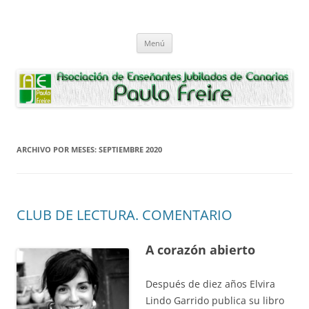
Saltar
al
Asociación de Enseñantes Jubilados
contenido
Asociacion de Enseñantes Jubilados Paulo Freire Tenerife
Paulo Freire
Menú
ARCHIVO POR MESES:
SEPTIEMBRE 2020
CLUB DE LECTURA. COMENTARIO
A corazón abierto
Después de diez años Elvira
Lindo Garrido publica su libro