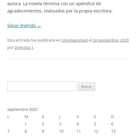
autora. La novela termina con un apéndice de
agradecimientos, realizados por la propia escritora.
Sigue leyendo
→
Esta entrada fue publicada en
Uncategorized
el
24 septiembre, 2020
por
Directiva 1
.
Buscar:
septiembre 2020
L
M
X
J
V
S
D
1
2
3
4
5
6
7
8
9
10
11
12
13