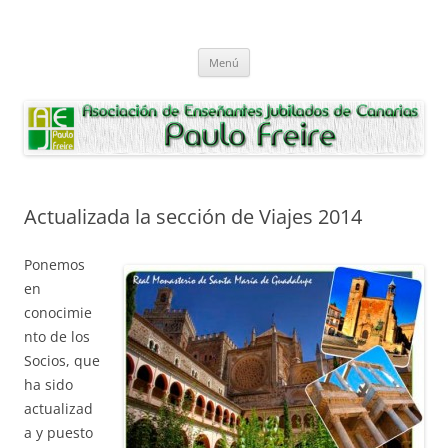
Saltar
al
Asociación de Enseñantes Jubilados
contenido
Asociacion de Enseñantes Jubilados Paulo Freire Tenerife
Paulo Freire
Menú
Actualizada la sección de Viajes 2014
Ponemos
en
conocimie
nto de los
Socios, que
ha sido
actualizad
a y puesto