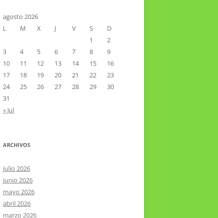
CTOR RAMIREZ
TA LITERARIA POR LA LAGUNA
agosto 2026
L
M
X
J
V
S
D
VIER HERNÁNDEZ VELÁZQUEZ
1
2
3
4
5
6
7
8
9
10
11
12
13
14
15
16
17
18
19
20
21
22
23
24
25
26
27
28
29
30
31
« Jul
ARCHIVOS
julio 2026
junio 2026
mayo 2026
abril 2026
marzo 2026