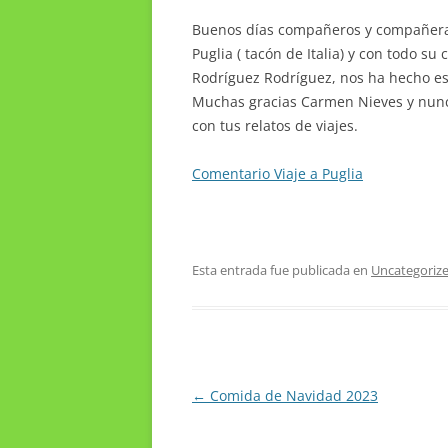
Buenos días compañeros y compañeras
Puglia ( tacón de Italia) y con todo 
Rodríguez Rodríguez, nos ha hecho est
Muchas gracias Carmen Nieves y nunc
con tus relatos de viajes.
Comentario Viaje a Puglia
Esta entrada fue publicada en
Uncategoriz
Navegación
←
Comida de Navidad 2023
de