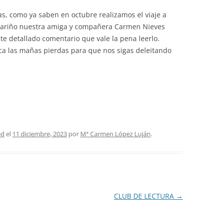
PASEOS LITERARIOS
HEMEROTECA – PASEOS
VI
RU
, como ya saben en octubre realizamos el viaje a
INFORMACIÓN DE VIAJES 2015
INGLÉS
LITERARIOS
su cariño nuestra amiga y compañera Carmen Nieves
JA
e detallado comentario que vale la pena leerlo.
INFORMACIÓN DE VIAJES 2014
PINTURA AL OLEO Y ACUARELA
a las mañas pierdas para que nos sigas deleitando
TEATRO
ed
el
11 diciembre, 2023
por
Mª Carmen López Luján
.
CLUB DE LECTURA
→