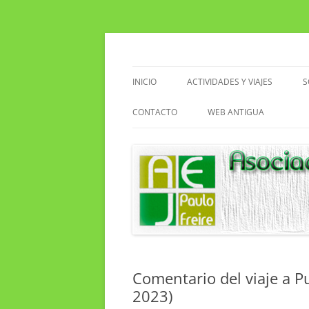
Saltar
al
contenido
Asociacion de Enseñantes Jubilados Paulo F
Asociación de Enseñ
INICIO
ACTIVIDADES Y VIAJES
S
VIAJES
CONTACTO
WEB ANTIGUA
ACTIVIDADES EN EL CENTRO
EXCURSIONES
SENDERISMO
CLUB DE LECTURA
Comentario del viaje a Pu
2023)