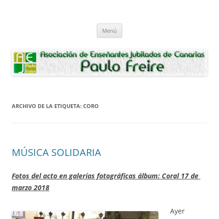
Saltar
al
Asociación de Enseñantes Jubilados
contenido
Asociacion de Enseñantes Jubilados Paulo Freire Tenerife
Paulo Freire
Menú
ARCHIVO DE LA ETIQUETA:
CORO
MÚSICA SOLIDARIA
Fotos del acto en galerías fotográficas álbum: Coral 17 de
marzo 2018
Ayer