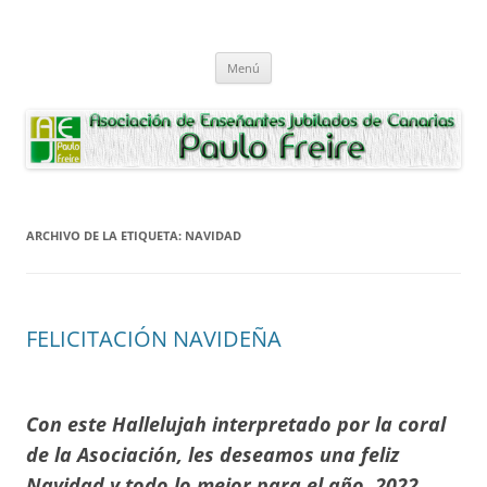
Saltar
al
Asociación de Enseñantes Jubilados
contenido
Asociacion de Enseñantes Jubilados Paulo Freire Tenerife
Paulo Freire
Menú
ARCHIVO DE LA ETIQUETA:
NAVIDAD
FELICITACIÓN NAVIDEÑA
Con este Hallelujah interpretado por la coral
de la Asociación, les deseamos una feliz
Navidad y todo lo mejor para el año 2022.