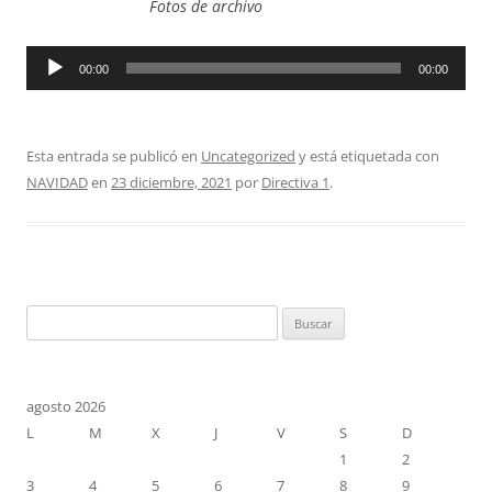
Fotos de archivo
Reproductor
00:00
00:00
de
audio
Esta entrada se publicó en
Uncategorized
y está etiquetada con
NAVIDAD
en
23 diciembre, 2021
por
Directiva 1
.
Buscar:
agosto 2026
L
M
X
J
V
S
D
1
2
3
4
5
6
7
8
9