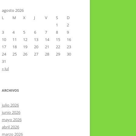
CTOR RAMIREZ
TA LITERARIA POR LA LAGUNA
agosto 2026
L
M
X
J
V
S
D
VIER HERNÁNDEZ VELÁZQUEZ
1
2
3
4
5
6
7
8
9
10
11
12
13
14
15
16
17
18
19
20
21
22
23
24
25
26
27
28
29
30
31
« Jul
ARCHIVOS
julio 2026
junio 2026
mayo 2026
abril 2026
marzo 2026