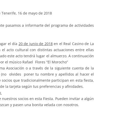
PASEOS LITERARIOS
HEMEROTECA – PASEOS
VI
RU
INFORMACIÓN DE VIAJES 2015
INGLÉS
LITERARIOS
e Tenerife, 16 de mayo de 2018
JA
INFORMACIÓN DE VIAJES 2014
PINTURA AL OLEO Y ACUARELA
te pasamos a informarte del programa de actividades
TEATRO
ugar el día
20 de junio de 2018
en el Real Casino de La
el acto cultural con distintas actuaciones entre ellas
izado este acto tendrá lugar el almuerzo. A continuación
or el músico Rafael Flores “El Morocho”
ma Asociación o a través de la siguiente cuenta de la
(no olvides poner tu nombre y apellidos al hacer el
 socios que tradicionalmente participan en esta fiesta,
de la tarjeta según tus preferencias y afinidades.
io
nuestros socios en esta Fiesta. Pueden invitar a algún
ozcan y pasen una bonita velada con nosotros.