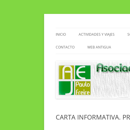
Saltar
al
contenido
Asociacion de Enseñantes Jubilados Paulo F
Asociación de Enseñ
INICIO
ACTIVIDADES Y VIAJES
S
VIAJES
CONTACTO
WEB ANTIGUA
ACTIVIDADES EN EL CENTRO
EXCURSIONES
SENDERISMO
CLUB DE LECTURA
CARTA INFORMATIVA. P