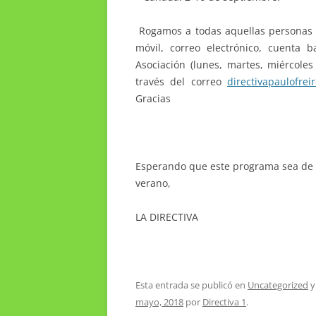
Rogamos a todas aquellas personas q
móvil, correo electrónico, cuenta 
Asociación (lunes, martes, miércole
través del correo
directivapaulofre
Gracias
Esperando que este programa sea de t
verano,
LA DIRECTIVA
Esta entrada se publicó en
Uncategorized
y
mayo, 2018
por
Directiva 1
.