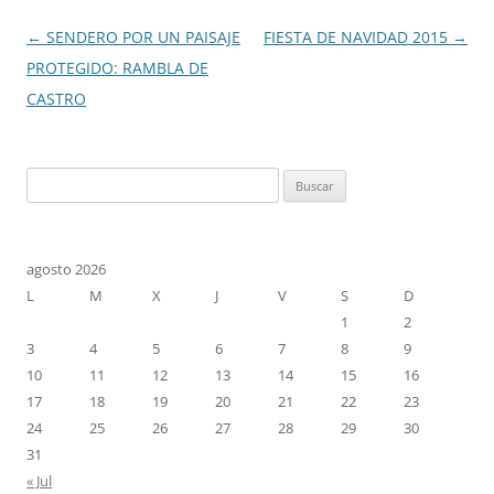
Navegación
←
SENDERO POR UN PAISAJE
FIESTA DE NAVIDAD 2015
→
de
PROTEGIDO: RAMBLA DE
entradas
CASTRO
Buscar:
agosto 2026
L
M
X
J
V
S
D
1
2
3
4
5
6
7
8
9
10
11
12
13
14
15
16
17
18
19
20
21
22
23
24
25
26
27
28
29
30
31
« Jul