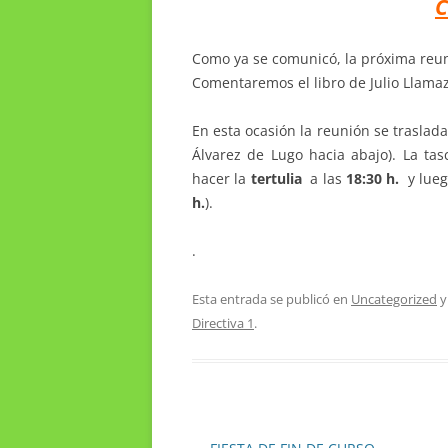
Como ya se comunicó, la próxima reun
C
omentaremos el libro de Julio Llamaz
En esta ocasión la reunión se traslad
Álvarez de Lugo hacia abajo). La ta
hacer la
tertulia
a las
18:30 h.
y lueg
h.
).
.
Esta entrada se publicó en
Uncategorized
y
Directiva 1
.