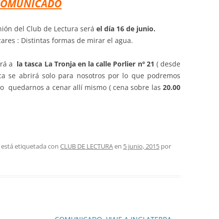
COMUNICADO
PASEOS LITERARIOS
HEMEROTECA – PASEOS
VI
RU
INFORMACIÓN DE VIAJES 2015
INGLÉS
LITERARIOS
ión del Club de Lectura será
el día 16 de junio.
JA
ares : Distintas formas de mirar el agua.
INFORMACIÓN DE VIAJES 2014
PINTURA AL OLEO Y ACUARELA
TEATRO
ará a
la tasca La Tronja en la calle Porlier nº 21
( desde
sca se abrirá solo para nosotros por lo que podremos
o quedarnos a cenar allí mismo ( cena sobre las
20.00
 está etiquetada con
CLUB DE LECTURA
en
5 junio, 2015
por