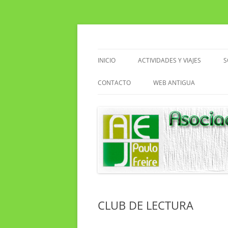
Saltar
al
contenido
Asociacion de Enseñantes Jubilados Paulo F
Asociación de Enseñ
INICIO
ACTIVIDADES Y VIAJES
S
VIAJES
CONTACTO
WEB ANTIGUA
ACTIVIDADES EN EL CENTRO
EXCURSIONES
SENDERISMO
CLUB DE LECTURA
CLUB DE LECTURA