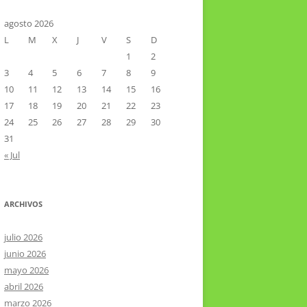
CTOR RAMIREZ
TA LITERARIA POR LA LAGUNA
agosto 2026
L
M
X
J
V
S
D
VIER HERNÁNDEZ VELÁZQUEZ
1
2
3
4
5
6
7
8
9
10
11
12
13
14
15
16
17
18
19
20
21
22
23
24
25
26
27
28
29
30
31
« Jul
ARCHIVOS
julio 2026
junio 2026
mayo 2026
abril 2026
marzo 2026