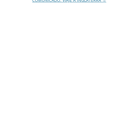
COMUNICADO. VIAJE A INGLATERRA
→