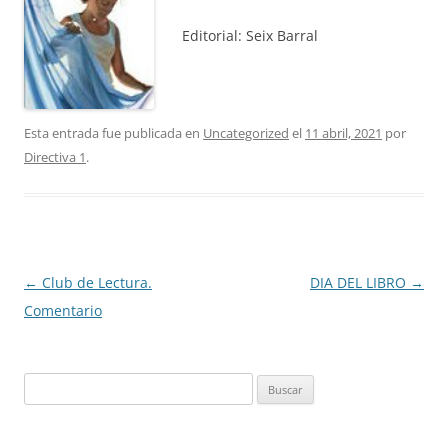
Editorial: Seix Barral
Esta entrada fue publicada en
Uncategorized
el
11 abril, 2021
por
Directiva 1
.
Navegación
←
Club de Lectura.
DIA DEL LIBRO
→
de
Comentario
entradas
Buscar: