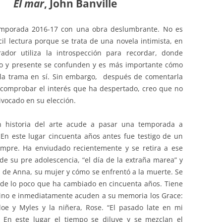
El mar
, John Banville
PASEOS LITERARIOS
HEMEROTECA – PASEOS
VI
RU
INFORMACIÓN DE VIAJES 2015
INGLÉS
LITERARIOS
temporada 2016-17 con una obra deslumbrante. No es
JA
il lectura porque se trata de una novela intimista, en
INFORMACIÓN DE VIAJES 2014
PINTURA AL OLEO Y ACUARELA
ador utiliza la introspección para recordar, donde
TEATRO
o y presente se confunden y es más importante cómo
la trama en sí. Sin embargo, después de comentarla
y comprobar el interés que ha despertado, creo que no
vocado en su elección.
en historia del arte acude a pasar una temporada a
. En este lugar cincuenta años antes fue testigo de un
empre. Ha enviudado recientemente y se retira a ese
de su pre adolescencia, “el día de la extraña marea” y
de Anna, su mujer y cómo se enfrentó a la muerte. Se
de lo poco que ha cambiado en cincuenta años. Tiene
tino e inmediatamente acuden a su memoria los Grace:
loe y Myles y la niñera, Rose. “El pasado late en mi
 En este lugar el tiempo se diluye y se mezclan el