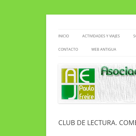
Saltar
al
contenido
Asociacion de Enseñantes Jubilados Paulo F
Asociación de Enseñ
INICIO
ACTIVIDADES Y VIAJES
S
VIAJES
CONTACTO
WEB ANTIGUA
ACTIVIDADES EN EL CENTRO
EXCURSIONES
SENDERISMO
CLUB DE LECTURA
CLUB DE LECTURA. COM