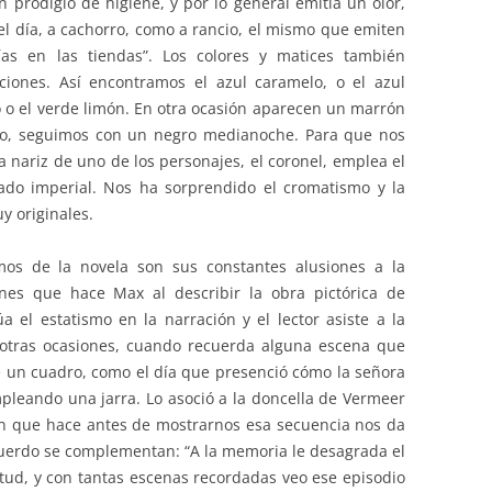
n prodigio de higiene, y por lo general emitía un olor,
 día, a cachorro, como a rancio, el mismo que emiten
cías en las tiendas”. Los colores y matices también
ciones. Así encontramos el azul caramelo, o el azul
io o el verde limón. En otra ocasión aparecen un marrón
do, seguimos con un negro medianoche. Para que nos
 nariz de uno de los personajes, el coronel, emplea el
ado imperial. Nos ha sorprendido el cromatismo y la
y originales.
os de la novela son sus constantes alusiones a la
ones que hace Max al describir la obra pictórica de
 el estatismo en la narración y el lector asiste a la
 otras ocasiones, cuando recuerda alguna escena que
de un cuadro, como el día que presenció cómo la señora
mpleando una jarra. Lo asoció a la doncella de Vermeer
ción que hace antes de mostrarnos esa secuencia nos da
uerdo se complementan: “A la memoria le desagrada el
etud, y con tantas escenas recordadas veo ese episodio