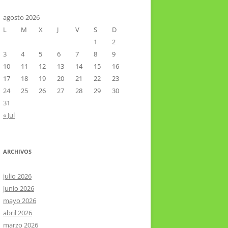
CTOR RAMIREZ
TA LITERARIA POR LA LAGUNA
agosto 2026
L
M
X
J
V
S
D
VIER HERNÁNDEZ VELÁZQUEZ
1
2
3
4
5
6
7
8
9
10
11
12
13
14
15
16
17
18
19
20
21
22
23
24
25
26
27
28
29
30
31
« Jul
ARCHIVOS
julio 2026
junio 2026
mayo 2026
abril 2026
marzo 2026