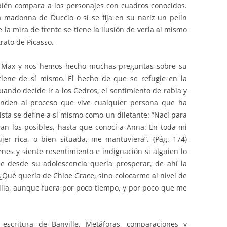
bién compara a los personajes con cuadros conocidos.
 madonna de Duccio o si se fija en su nariz un pelín
la mira de frente se tiene la ilusión de verla al mismo
rato de Picasso.
e Max y nos hemos hecho muchas preguntas sobre su
tiene de sí mismo. El hecho de que se refugie en la
uando decide ir a los Cedros, el sentimiento de rabia y
ponden al proceso que vive cualquier persona que ha
ista se define a sí mismo como un diletante: “Nací para
aban los posibles, hasta que conocí a Anna. En toda mi
r rica, o bien situada, me mantuviera”. (Pág. 174)
es y siente resentimiento e indignación si alguien lo
ue desde su adolescencia quería prosperar, de ahí la
“¿Qué quería de Chloe Grace, sino colocarme al nivel de
milia, aunque fuera por poco tiempo, y por poco que me
escritura de Banville. Metáforas, comparaciones y