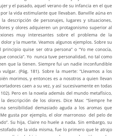
ujer y el pasado, aquel verano de su infancia en el que
 por la vida estimulante que llevaban. Banville aúna en
 la descripción de personajes, lugares y situaciones,
lores y olores adquieren un protagonismo superior al
xiones muy interesantes sobre el problema de la
l dolor y la muerte. Veamos algunos ejemplos. Sobre su
l principio quise ser otra persona” o “Yo me conocía,
ue conocía”. Yo nunca tuve personalidad, no tal como
een que la tienen. Siempre fui un nadie inconfundible
vulgar. (Pág. 181). Sobre la muerte: “Llevamos a los
ién morimos, y entonces es a nosotros a quien llevan
portadores caen a su vez, y así sucesivamente en todas
 102). Pero en la novela además del mundo metafísico,
 la descripción de los olores. Dice Max: “Siempre he
una sensibilidad demasiado aguda a los aromas que
Me gusta por ejemplo, el olor marronoso del pelo de
o”. Su hija, Claire no huele a nada. Sin embargo, su
estofado de la vida misma, fue lo primero que le atrajo