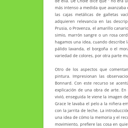
de ella. De Chole dice que “ no era u
más intenso a medida que avanzaba el
las cajas metálicas de galletas va
adquieren relevancia en las descrip
Prusia, o Provenza, el amarillo canar
simio, marrón sangre o un rosa cer
hagamos una idea, cuando describe la
pálido lavanda, el borgoña o el mor
variedad de colores, por otra parte mu
Otro de los aspectos que comentam
pintura. Impresionan las observaci
Bonnard. Con este recurso se acentúa
explicación de una obra de arte. En
vivió, enseguida le viene la imagen 
Grace le lavaba el pelo a la niñera e
con la jarrita de leche. La introduc
una idea de cómo la memoria y el rec
movimiento, prefiere las cosa en qui