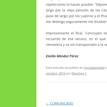
repeticiones lo hacen posible: “Déjame
largo por la vieja pensión de los Ce
pase de largo por los Lupinos y el Pr
me detengo seguramente me disolveré 
Impresionante el final. Concluyen
recuerdo de ese verano, en el que 
removiera y se vio transportado a la o
Emilia Méndez Pérez
Esta entrada se publicó en
Uncategorized
y
octubre, 2016
por
Directiva 1
.
Navegación
←
COMUNICADO