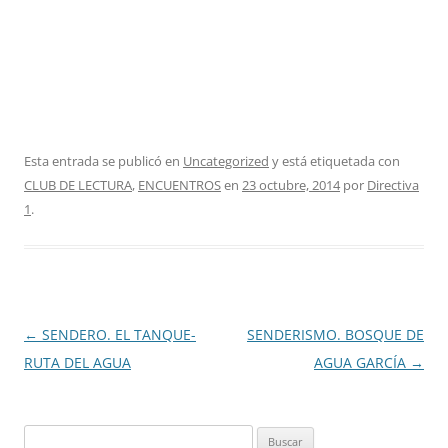
Esta entrada se publicó en
Uncategorized
y está etiquetada con
CLUB DE LECTURA
,
ENCUENTROS
en
23 octubre, 2014
por
Directiva
1
.
Navegación
←
SENDERO. EL TANQUE-
SENDERISMO. BOSQUE DE
de
RUTA DEL AGUA
AGUA GARCÍA
→
entradas
Buscar: