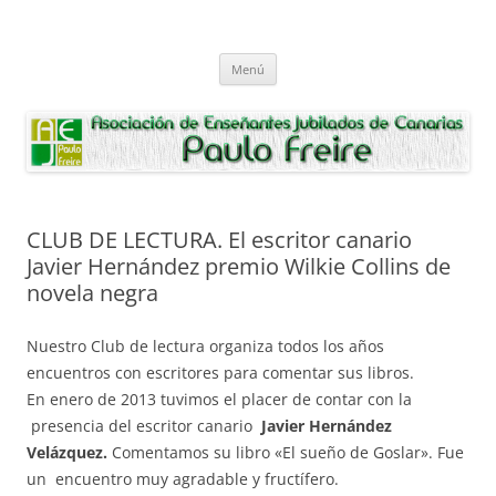
Saltar
al
Asociación de Enseñantes Jubilados
contenido
Asociacion de Enseñantes Jubilados Paulo Freire Tenerife
Paulo Freire
Menú
CLUB DE LECTURA. El escritor canario
Javier Hernández premio Wilkie Collins de
novela negra
Nuestro Club de lectura organiza todos los años
encuentros con escritores para comentar sus libros.
En enero de 2013 tuvimos el placer de contar con la
presencia del escritor canario
Javier Hernández
Velázquez.
Comentamos su libro «El sueño de Goslar». Fue
un encuentro muy agradable y fructífero.