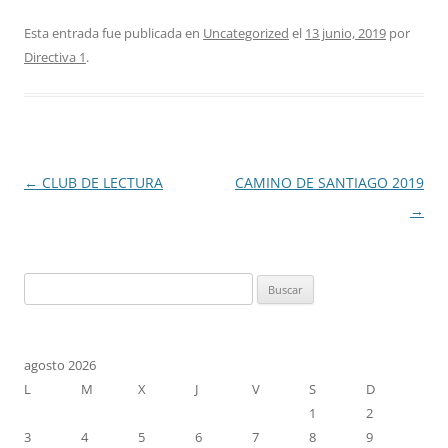
Esta entrada fue publicada en
Uncategorized
el
13 junio, 2019
por
Directiva 1
.
Navegación
←
CLUB DE LECTURA
CAMINO DE SANTIAGO 2019
de
→
entradas
Buscar:
agosto 2026
L
M
X
J
V
S
D
1
2
3
4
5
6
7
8
9