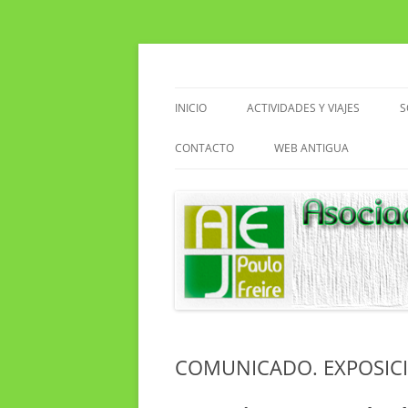
Saltar
al
contenido
Asociacion de Enseñantes Jubilados Paulo F
Asociación de Enseñ
INICIO
ACTIVIDADES Y VIAJES
S
VIAJES
CONTACTO
WEB ANTIGUA
ACTIVIDADES EN EL CENTRO
EXCURSIONES
SENDERISMO
CLUB DE LECTURA
COMUNICADO. EXPOSICI