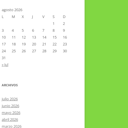
CTOR RAMIREZ
TA LITERARIA POR LA LAGUNA
agosto 2026
L
M
X
J
V
S
D
VIER HERNÁNDEZ VELÁZQUEZ
1
2
3
4
5
6
7
8
9
10
11
12
13
14
15
16
17
18
19
20
21
22
23
24
25
26
27
28
29
30
31
« Jul
ARCHIVOS
julio 2026
junio 2026
mayo 2026
abril 2026
marzo 2026