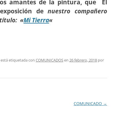
os amantes de la pintura, que El
PASEOS LITERARIOS
HEMEROTECA – PASEOS
VI
RU
 exposición de
nuestro compañero
INFORMACIÓN DE VIAJES 2015
INGLÉS
LITERARIOS
título:
«
Mi Tierra
«
JA
INFORMACIÓN DE VIAJES 2014
PINTURA AL OLEO Y ACUARELA
TEATRO
 está etiquetada con
COMUNICADOS
en
26 febrero, 2018
por
COMUNICADO
→