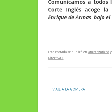
Comunicamos a todos l
Corte Inglés acoge la
Enrique de Armas bajo el 
Esta entrada se publicó en
Uncategorized
y
Directiva 1
.
Navegación
←
VIAJE A LA GOMERA
de
entradas