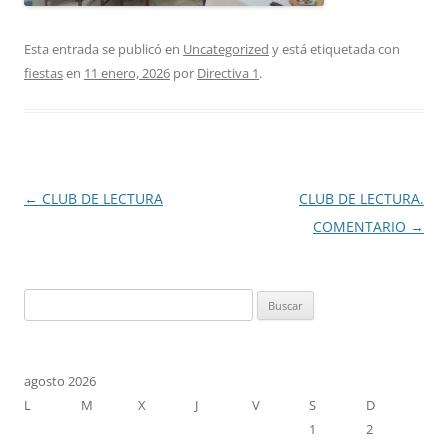
Esta entrada se publicó en
Uncategorized
y está etiquetada con
fiestas
en
11 enero, 2026
por
Directiva 1
.
Navegación
←
CLUB DE LECTURA
CLUB DE LECTURA.
de
COMENTARIO
→
entradas
Buscar:
agosto 2026
L
M
X
J
V
S
D
1
2