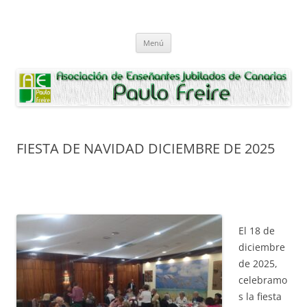
Saltar
al
Asociación de Enseñantes Jubilados
contenido
Asociacion de Enseñantes Jubilados Paulo Freire Tenerife
Paulo Freire
Menú
FIESTA DE NAVIDAD DICIEMBRE DE 2025
El 18 de
diciembre
de 2025,
celebramo
s la fiesta