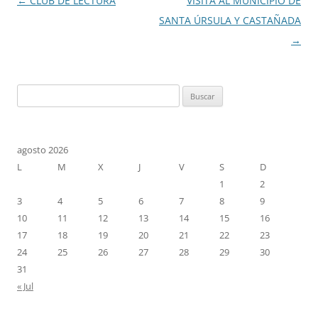
Navegación
←
CLUB DE LECTURA
VISITA AL MUNICIPIO DE
de
SANTA ÚRSULA Y CASTAÑADA
entradas
→
Buscar:
agosto 2026
L
M
X
J
V
S
D
1
2
3
4
5
6
7
8
9
10
11
12
13
14
15
16
17
18
19
20
21
22
23
24
25
26
27
28
29
30
31
« Jul