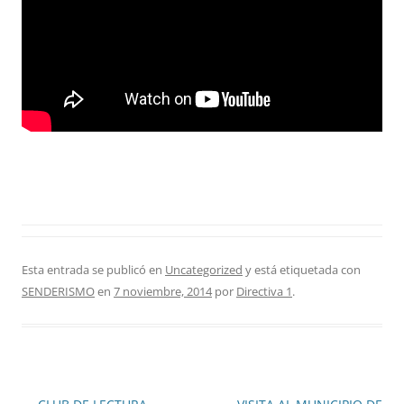
Esta entrada se publicó en
Uncategorized
y está etiquetada con
SENDERISMO
en
7 noviembre, 2014
por
Directiva 1
.