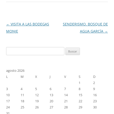
Navegación
←
VISITA A LAS BODEGAS
SENDERISMO. BOSQUE DE
de
MONJE
AGUA GARCÍA
→
entradas
Buscar:
agosto 2026
L
M
X
J
V
S
D
1
2
3
4
5
6
7
8
9
10
11
12
13
14
15
16
17
18
19
20
21
22
23
24
25
26
27
28
29
30
31