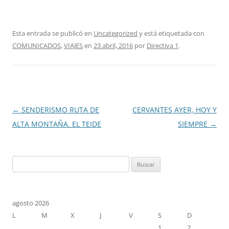
Esta entrada se publicó en
Uncategorized
y está etiquetada con
COMUNICADOS
,
VIAJES
en
23 abril, 2016
por
Directiva 1
.
Navegación
←
SENDERISMO RUTA DE
CERVANTES AYER, HOY Y
de
ALTA MONTAÑA. EL TEIDE
SIEMPRE
→
entradas
Buscar:
agosto 2026
L
M
X
J
V
S
D
1
2