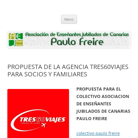
Saltar
al
Asociación de Enseñantes Jubilados
contenido
Asociacion de Enseñantes Jubilados Paulo Freire Tenerife
Paulo Freire
Menú
PROPUESTA DE LA AGENCIA TRES60VIAJES
PARA SOCIOS Y FAMILIARES
PROPUESTA PARA EL
COLECTIVO ASOCIACION
DE ENSEÑANTES
JUBILADOS DE CANARIAS
PAULO FREIRE
colectivo paulo freire