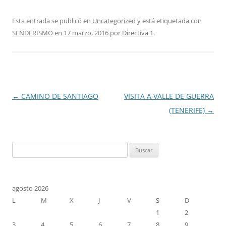
Esta entrada se publicó en
Uncategorized
y está etiquetada con
SENDERISMO
en
17 marzo, 2016
por
Directiva 1
.
Navegación
←
CAMINO DE SANTIAGO
VISITA A VALLE DE GUERRA
de
(TENERIFE)
→
entradas
Buscar:
agosto 2026
L
M
X
J
V
S
D
1
2
3
4
5
6
7
8
9