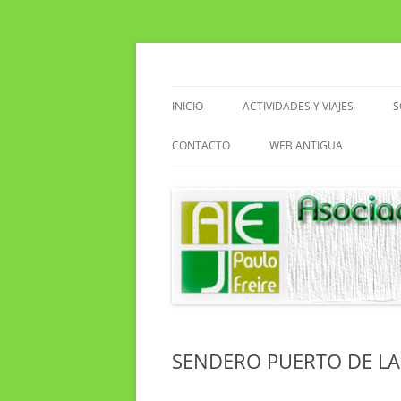
Saltar
al
contenido
Asociacion de Enseñantes Jubilados Paulo F
Asociación de Enseñ
INICIO
ACTIVIDADES Y VIAJES
S
VIAJES
CONTACTO
WEB ANTIGUA
ACTIVIDADES EN EL CENTRO
EXCURSIONES
SENDERISMO
CLUB DE LECTURA
SENDERO PUERTO DE LA