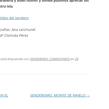
aradería y buen humor y donde pudimos apreciar los
tra isla.
Vídeo del sendero
grafías: Ana Lerchundi
Mª Clorinda Pérez
 está etiquetada con
SENDERIMO. COMENTARIO
en
29
EN EL
SENDERISMO. MONTE DE RAVELO
→