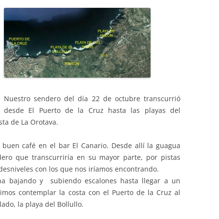
PASEOS LITERARIOS
HEMEROTECA – PASEOS
VI
RU
INFORMACIÓN DE VIAJES 2015
INGLÉS
LITERARIOS
JA
INFORMACIÓN DE VIAJES 2014
PINTURA AL OLEO Y ACUARELA
TEATRO
Nuestro sendero del día 22 de octubre transcurrió
desde El Puerto de la Cruz hasta las playas del
osta de La Orotava.
uen café en el bar El Canario. Desde allí la guagua
dero que transcurriría en su mayor parte, por pistas
s desniveles con los que nos iríamos encontrando.
na bajando y subiendo escalones hasta llegar a un
mos contemplar la costa con el Puerto de la Cruz al
ado, la playa del Bollullo.