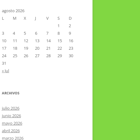
CTOR RAMIREZ
TA LITERARIA POR LA LAGUNA
agosto 2026
L
M
X
J
V
S
D
VIER HERNÁNDEZ VELÁZQUEZ
1
2
3
4
5
6
7
8
9
10
11
12
13
14
15
16
17
18
19
20
21
22
23
24
25
26
27
28
29
30
31
« Jul
ARCHIVOS
julio 2026
junio 2026
mayo 2026
abril 2026
marzo 2026