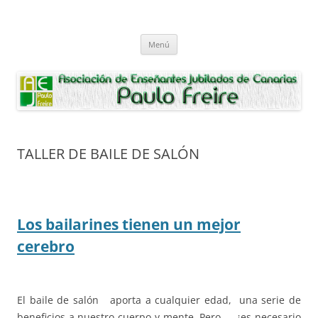
Saltar
al
Asociación de Enseñantes Jubilados
contenido
Asociacion de Enseñantes Jubilados Paulo Freire Tenerife
Paulo Freire
Menú
TALLER DE BAILE DE SALÓN
Los bailarines tienen un mejor
cerebro
El baile de salón aporta a cualquier edad, una serie de
beneficios a nuestro cuerpo y mente. Pero……¿es necesario