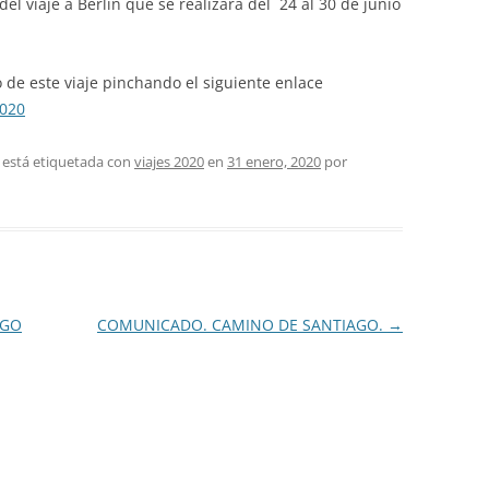
el viaje a Berlín que se realizará del 24 al 30 de junio
PASEOS LITERARIOS
HEMEROTECA – PASEOS
VI
RU
INFORMACIÓN DE VIAJES 2015
INGLÉS
LITERARIOS
JA
de este viaje pinchando el siguiente enlace
INFORMACIÓN DE VIAJES 2014
PINTURA AL OLEO Y ACUARELA
020
TEATRO
 está etiquetada con
viajes 2020
en
31 enero, 2020
por
AGO
COMUNICADO. CAMINO DE SANTIAGO.
→