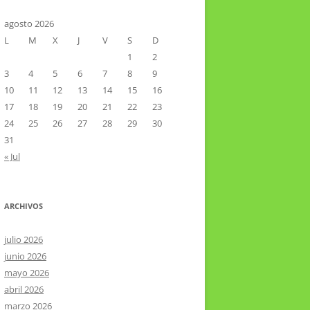
CTOR RAMIREZ
TA LITERARIA POR LA LAGUNA
agosto 2026
L
M
X
J
V
S
D
VIER HERNÁNDEZ VELÁZQUEZ
1
2
3
4
5
6
7
8
9
10
11
12
13
14
15
16
17
18
19
20
21
22
23
24
25
26
27
28
29
30
31
« Jul
ARCHIVOS
julio 2026
junio 2026
mayo 2026
abril 2026
marzo 2026