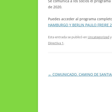
Se comunica a los socios el programa d
de 2020.
Puedes acceder al programa completo 
HAMBURGO Y BERLIN PAULO FREIRE 2
Esta entrada se publicó en
Uncategorized
y
Directiva 1
.
Navegación
←
COMUNICADO. CAMINO DE SANTI
de
entradas