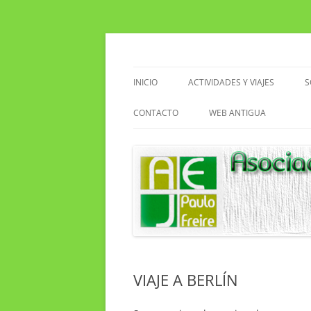
Saltar
al
contenido
Asociacion de Enseñantes Jubilados Paulo F
Asociación de Enseñ
INICIO
ACTIVIDADES Y VIAJES
S
VIAJES
CONTACTO
WEB ANTIGUA
ACTIVIDADES EN EL CENTRO
EXCURSIONES
SENDERISMO
CLUB DE LECTURA
VIAJE A BERLÍN