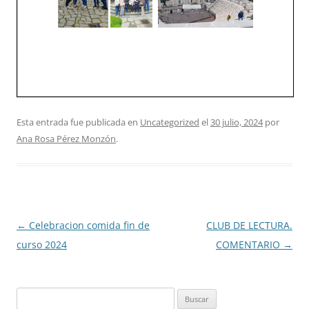
Esta entrada fue publicada en
Uncategorized
el
30 julio, 2024
por
Ana Rosa Pérez Monzón
.
Navegación
←
Celebracion comida fin de
CLUB DE LECTURA.
de
curso 2024
COMENTARIO
→
entradas
Buscar: