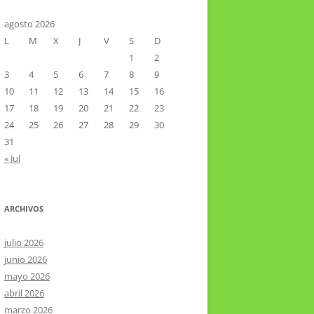
CTOR RAMIREZ
TA LITERARIA POR LA LAGUNA
agosto 2026
L
M
X
J
V
S
D
VIER HERNÁNDEZ VELÁZQUEZ
1
2
3
4
5
6
7
8
9
10
11
12
13
14
15
16
17
18
19
20
21
22
23
24
25
26
27
28
29
30
31
« Jul
ARCHIVOS
julio 2026
junio 2026
mayo 2026
abril 2026
marzo 2026