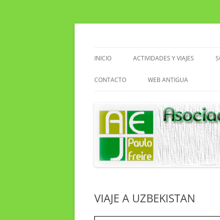
Saltar
al
contenido
Asociacion de Enseñantes Jubilados Paulo F
Asociación de Enseñ
INICIO
ACTIVIDADES Y VIAJES
S
VIAJES
CONTACTO
WEB ANTIGUA
ACTIVIDADES EN EL CENTRO
EXCURSIONES
SENDERISMO
CLUB DE LECTURA
VIAJE A UZBEKISTAN