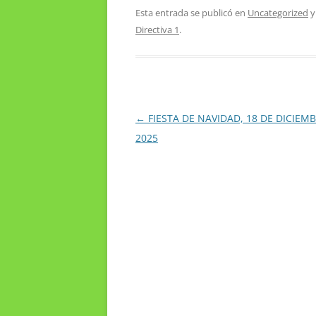
Esta entrada se publicó en
Uncategorized
y
Directiva 1
.
Navegación
←
FIESTA DE NAVIDAD, 18 DE DICIEM
de
2025
entradas