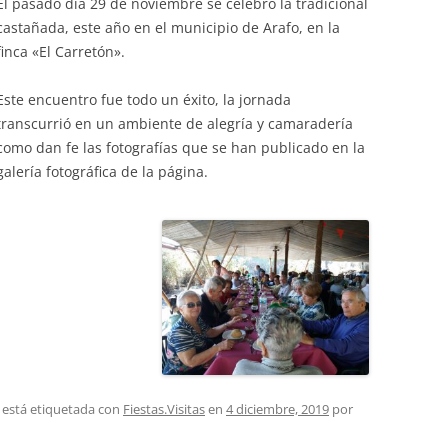
El pasado día 29 de noviembre se celebró la tradicional
PASEOS LITERARIOS
HEMEROTECA – PASEOS
VI
RU
castañada, este año en el municipio de Arafo, en la
INFORMACIÓN DE VIAJES 2015
INGLÉS
LITERARIOS
finca «El Carretón».
JA
INFORMACIÓN DE VIAJES 2014
PINTURA AL OLEO Y ACUARELA
Este encuentro fue todo un éxito, la jornada
transcurrió en un ambiente de alegría y camaradería
TEATRO
como dan fe las fotografías que se han publicado en la
galería fotográfica de la página.
 está etiquetada con
Fiestas.Visitas
en
4 diciembre, 2019
por