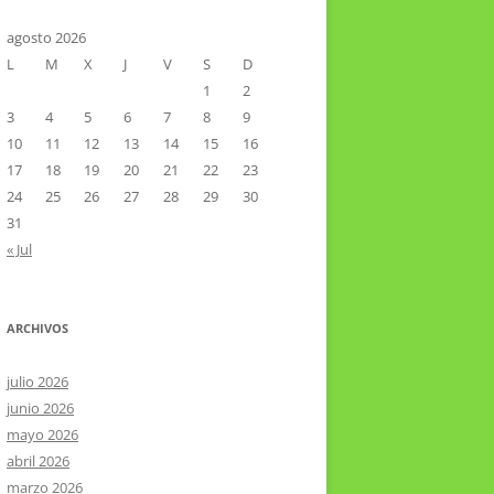
CTOR RAMIREZ
TA LITERARIA POR LA LAGUNA
agosto 2026
L
M
X
J
V
S
D
VIER HERNÁNDEZ VELÁZQUEZ
1
2
3
4
5
6
7
8
9
10
11
12
13
14
15
16
17
18
19
20
21
22
23
24
25
26
27
28
29
30
31
« Jul
ARCHIVOS
julio 2026
junio 2026
mayo 2026
abril 2026
marzo 2026