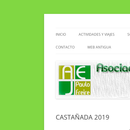
Saltar
al
contenido
Asociacion de Enseñantes Jubilados Paulo F
Asociación de Enseñ
INICIO
ACTIVIDADES Y VIAJES
S
VIAJES
CONTACTO
WEB ANTIGUA
ACTIVIDADES EN EL CENTRO
EXCURSIONES
SENDERISMO
CLUB DE LECTURA
CASTAÑADA 2019