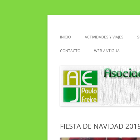
Saltar
al
contenido
Asociacion de Enseñantes Jubilados Paulo F
Asociación de Enseñ
INICIO
ACTIVIDADES Y VIAJES
S
VIAJES
CONTACTO
WEB ANTIGUA
ACTIVIDADES EN EL CENTRO
EXCURSIONES
SENDERISMO
CLUB DE LECTURA
FIESTA DE NAVIDAD 201