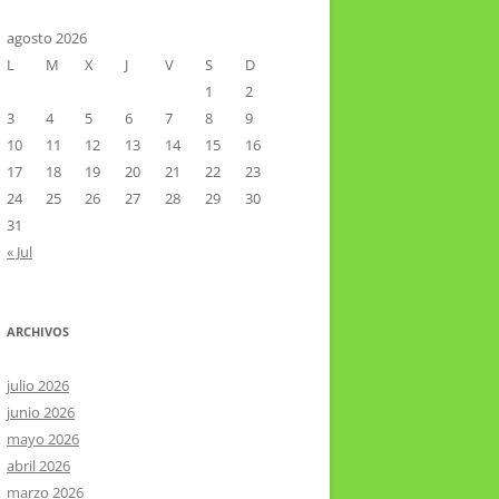
CTOR RAMIREZ
TA LITERARIA POR LA LAGUNA
agosto 2026
L
M
X
J
V
S
D
VIER HERNÁNDEZ VELÁZQUEZ
1
2
3
4
5
6
7
8
9
10
11
12
13
14
15
16
17
18
19
20
21
22
23
24
25
26
27
28
29
30
31
« Jul
ARCHIVOS
julio 2026
junio 2026
mayo 2026
abril 2026
marzo 2026