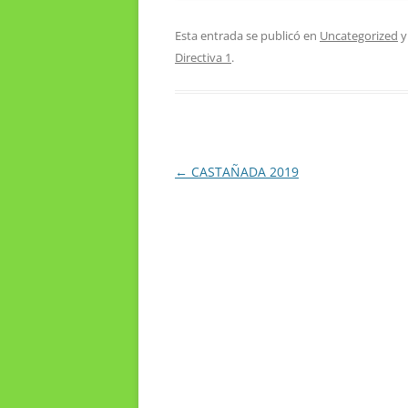
Esta entrada se publicó en
Uncategorized
y
Directiva 1
.
Navegación
←
CASTAÑADA 2019
de
entradas