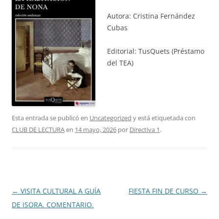
Autora: Cristina Fernández
Cubas
Editorial: TusQuets (Préstamo
del TEA)
Esta entrada se publicó en
Uncategorized
y está etiquetada con
CLUB DE LECTURA
en
14 mayo, 2026
por
Directiva 1
.
Navegación
←
VISITA CULTURAL A GUÍA
FIESTA FIN DE CURSO
→
de
DE ISORA. COMENTARIO.
entradas