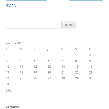
de
ISORA
entradas
Buscar:
agosto 2026
L
M
X
J
V
S
D
1
2
3
4
5
6
7
8
9
10
11
12
13
14
15
16
17
18
19
20
21
22
23
24
25
26
27
28
29
30
31
« Jul
ARCHIVOS