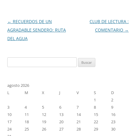
Navegación
←
RECUERDOS DE UN
CLUB DE LECTURA :
de
AGRADABLE SENDERO: RUTA
COMENTARIO
→
entradas
DEL AGUA
Buscar:
agosto 2026
L
M
X
J
V
S
D
1
2
3
4
5
6
7
8
9
10
11
12
13
14
15
16
17
18
19
20
21
22
23
24
25
26
27
28
29
30