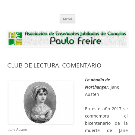
Saltar
al
Asociación de Enseñantes Jubilados
contenido
Asociacion de Enseñantes Jubilados Paulo Freire Tenerife
Paulo Freire
Menú
CLUB DE LECTURA. COMENTARIO
La
abadía de
Northanger
, Jane
Austen
En este año 2017 se
conmemora el
bicentenario de la
Jane Austen
muerte de Jane