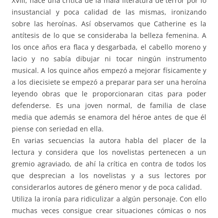
XVIII, hace una crítica de la mala literatura de terror por lo
insustancial y poca calidad de las mismas, ironizando
sobre las heroínas. Así observamos que Catherine es la
antítesis de lo que se consideraba la belleza femenina. A
los once años era flaca y desgarbada, el cabello moreno y
lacio y no sabía dibujar ni tocar ningún instrumento
musical. A los quince años empezó a mejorar físicamente y
a los diecisiete se empezó a preparar para ser una heroína
leyendo obras que le proporcionaran citas para poder
defenderse. Es una joven normal, de familia de clase
media que además se enamora del héroe antes de que él
piense con seriedad en ella.
En varias secuencias la autora habla del placer de la
lectura y considera que los novelistas pertenecen a un
gremio agraviado, de ahí la crítica en contra de todos los
que desprecian a los novelistas y a sus lectores por
considerarlos autores de género menor y de poca calidad.
Utiliza la ironía para ridiculizar a algún personaje. Con ello
muchas veces consigue crear situaciones cómicas o nos