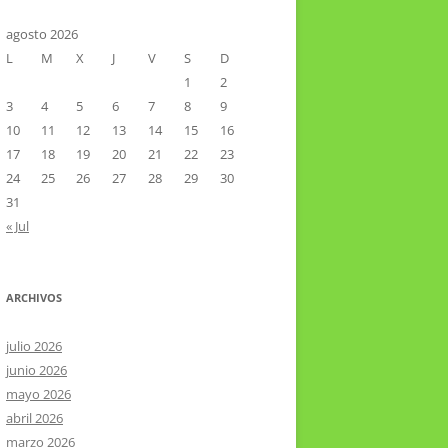
CTOR RAMIREZ
TA LITERARIA POR LA LAGUNA
agosto 2026
L
M
X
J
V
S
D
VIER HERNÁNDEZ VELÁZQUEZ
1
2
3
4
5
6
7
8
9
10
11
12
13
14
15
16
17
18
19
20
21
22
23
24
25
26
27
28
29
30
31
« Jul
ARCHIVOS
julio 2026
junio 2026
mayo 2026
abril 2026
marzo 2026