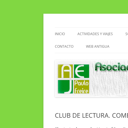
Saltar
al
contenido
Asociacion de Enseñantes Jubilados Paulo F
Asociación de Enseñ
INICIO
ACTIVIDADES Y VIAJES
S
VIAJES
CONTACTO
WEB ANTIGUA
ACTIVIDADES EN EL CENTRO
EXCURSIONES
SENDERISMO
CLUB DE LECTURA
CLUB DE LECTURA. COM