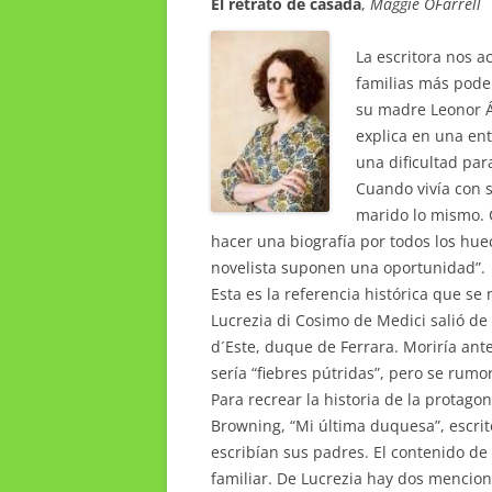
El retrato de casada
,
Maggie O´Farrell
La escritora nos a
familias más pode
su madre Leonor Ál
explica en una ent
una dificultad par
Cuando vivía con s
marido lo mismo. C
hacer una biografía por todos los hu
novelista suponen una oportunidad”.
Esta es la referencia histórica que se
Lucrezia di Cosimo de Medici salió de 
d´Este, duque de Ferrara. Moriría ant
sería “fiebres pútridas”, pero se rum
Para recrear la historia de la protago
Browning, “Mi última duquesa”, escrito
escribían sus padres. El contenido de 
familiar. De Lucrezia hay dos mencion