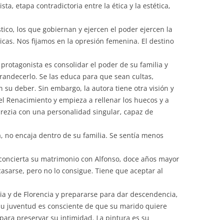
ista, etapa contradictoria entre la ética y la estética,
stico, los que gobiernan y ejercen el poder ejercen la
icas. Nos fijamos en la opresión femenina. El destino
a protagonista es consolidar el poder de su familia y
andecerlo. Se las educa para que sean cultas,
 su deber. Sin embargo, la autora tiene otra visión y
 el Renacimiento y empieza a rellenar los huecos y a
ucrezia con una personalidad singular, capaz de
sa, no encaja dentro de su familia. Se sentía menos
oncierta su matrimonio con Alfonso, doce años mayor
casarse, pero no lo consigue. Tiene que aceptar al
lia y de Florencia y prepararse para dar descendencia,
 su juventud es consciente de que su marido quiere
ara preservar su intimidad. La pintura es su