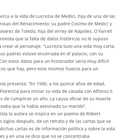
PASEOS LITERARIOS
HEMEROTECA – PASEOS
VI
RU
INFORMACIÓN DE VIAJES 2015
INGLÉS
LITERARIOS
cerca a la vida de Lucrezia de Medici, hija de una de las
JA
rosas del Renacimiento: su padre Cosimo de Medici y
INFORMACIÓN DE VIAJES 2014
PINTURA AL OLEO Y ACUARELA
varez de Toledo, hija del virrey de Nápoles. O´Farrell
revista que la falta de datos históricos no le supuso
TEATRO
a crear al personaje. “Lucrezia tuvo una vida muy corta.
us padres estuvo encerrada en el palacio, con su
on estos datos para un historiador sería muy difícil
ecos que hay, pero esos mismos huecos para un
 nos presenta: “En 1560, a los quince años de edad,
Florencia para iniciar su vida de casada con Alfonso II
es de cumplirse un año. La causa oficial de su muerte
oreaba que la había asesinado su marido”.
nista la autora se inspira en un poema de Robert
 siglos después, de un retrato y de las cartas que se
dichas cartas es de información política y sobre la vida
es y en una se dice que no se concentraba.