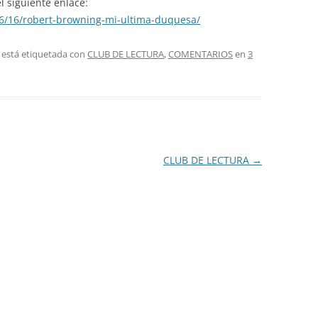
 siguiente enlace:
06/16/robert-browning-mi-ultima-duquesa/
 está etiquetada con
CLUB DE LECTURA
,
COMENTARIOS
en
3
CLUB DE LECTURA
→