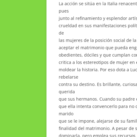
La acción se sitúa en la Italia renacent
pues
junto al refinamiento y esplendor artí
crueldad en sus manifestaciones polít
de
las mujeres de la posición social de l
aceptar el matrimonio que pueda engr
obedientes, dóciles y que cumplan con
critica a los estereotipos de mujer en
moldear la historia. Por eso dota a L
rebelarse
contra su destino. Es brillante, curio
querida
que sus hermanos. Cuando su padre c
que ella intenta convencerlo para no 
marido
que se le impone, alejarse de su fami
finalidad del matrimonio. A pesar de
dominarla, pero emplea sus recursos p