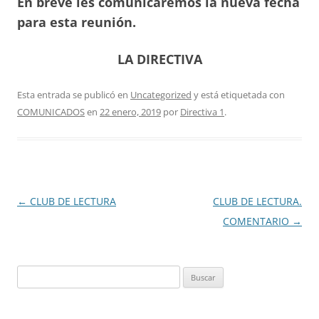
En breve les comunicaremos la nueva fecha
para esta reunión.
LA DIRECTIVA
Esta entrada se publicó en
Uncategorized
y está etiquetada con
COMUNICADOS
en
22 enero, 2019
por
Directiva 1
.
Navegación
←
CLUB DE LECTURA
CLUB DE LECTURA.
de
COMENTARIO
→
entradas
Buscar: