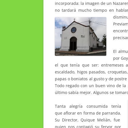
incorporada: la imagen de un Nazareno
no tardará mucho tiempo en hablar
disminu
Previa
encont
precisa
El almu
por Goy
el que tenía que ser: entremeses a
escaldado, higos pasados, croquetas
papas o boniatos al gusto y de postr
Todo regado con un buen vino de la 
último sabía mejor. Algunos se tomar
Tanta alegría consumida tenía
que aflorar en forma de parranda.
Su Director, Quique Melián, fue
quien nos contagió su fervor por