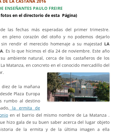
A DE LA CASTAÑA 2016
PASEOS LITERARIOS
HEMEROTECA – PASEOS
VI
RU
DE ENSEÑANTES PAULO FREIRE
INFORMACIÓN DE VIAJES 2015
INGLÉS
LITERARIOS
 fotos en el directorio de esta Página)
JA
INFORMACIÓN DE VIAJES 2014
PINTURA AL OLEO Y ACUARELA
de las fechas más esperadas del primer trimestre.
 en pleno corazón del otoño y no podemos dejarlo
TEATRO
 sin rendir el merecido homenaje a su majestad
LA
ÑA
. Es lo que hicimos el día 24 de noviembre. Este año
 su ambiente natural, cerca de los castañeros de los
 La Matanza, en concreto en el conocido mercadillo del
or.
s diez de la mañana
desde Plaza Europa
 rumbo al destino
ado,
la ermita de
onio
en el barrio del mismo
nombre de La Matanza .
que hizo gala de su buen saber acerca del lugar objeto
historia de la ermita y de la última imagen a ella