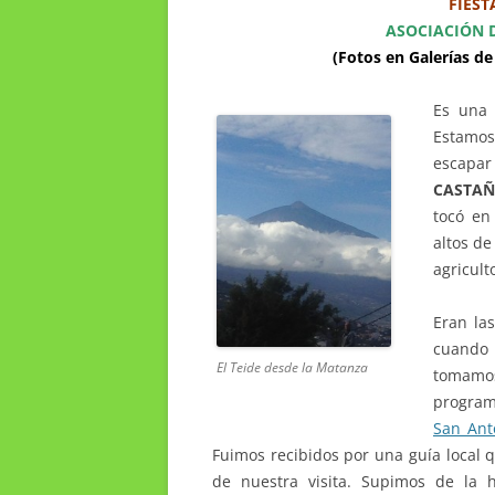
FIEST
ASOCIACIÓN 
(Fotos en Galerías de
Es una 
Estamos
escapar
CASTA
tocó en
altos de
agricult
Eran la
cuando 
El Teide desde la Matanza
tomamos
program
San Ant
Fuimos recibidos por una guía local 
de nuestra visita. Supimos de la 