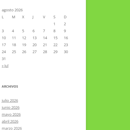
CTOR RAMIREZ
TA LITERARIA POR LA LAGUNA
agosto 2026
L
M
X
J
V
S
D
VIER HERNÁNDEZ VELÁZQUEZ
1
2
3
4
5
6
7
8
9
10
11
12
13
14
15
16
17
18
19
20
21
22
23
24
25
26
27
28
29
30
31
« Jul
ARCHIVOS
julio 2026
junio 2026
mayo 2026
abril 2026
marzo 2026