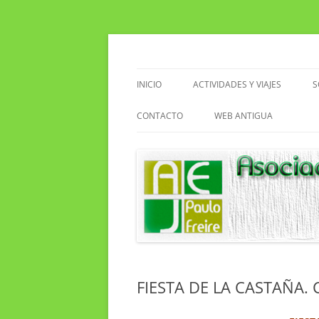
Saltar
al
contenido
Asociacion de Enseñantes Jubilados Paulo F
Asociación de Enseñ
INICIO
ACTIVIDADES Y VIAJES
S
VIAJES
CONTACTO
WEB ANTIGUA
ACTIVIDADES EN EL CENTRO
EXCURSIONES
SENDERISMO
CLUB DE LECTURA
FIESTA DE LA CASTAÑA.