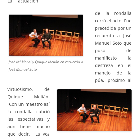
La actuación
de la rondalla
cerró el acto. Fue
precedida por un
recuerdo a José
Manuel Soto que
puso de
manifiesto la
José Mª Moral y Quique Melián en recuerdo a
destreza en el
José Manuel Soto
manejo de la
púa, próximo al
virtuosismo, de
Quique Melián.
Con un maestro así
la rondalla cubrió
las espectativas y
aún tiene mucho
que decir. La voz