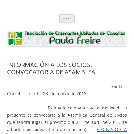
Saltar
al
Asociación de Enseñantes Jubilados
contenido
Asociacion de Enseñantes Jubilados Paulo Freire Tenerife
Paulo Freire
Menú
INFORMACIÓN A LOS SOCIOS.
CONVOCATORIA DE ASAMBLEA
Santa
Cruz de Tenerife, 28 de marzo de 2016
Estimado compañero/a: el motivo de la
presente es convocarte a la Asamblea General de Socios
que tendrá lugar el próximo día 22 de abril de 2016, (te
adjuntamos convocatoria de la misma).
C O N V O C A