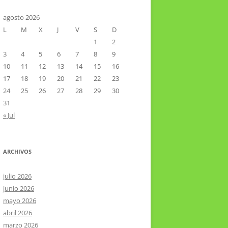
CTOR RAMIREZ
TA LITERARIA POR LA LAGUNA
agosto 2026
L
M
X
J
V
S
D
VIER HERNÁNDEZ VELÁZQUEZ
1
2
3
4
5
6
7
8
9
10
11
12
13
14
15
16
17
18
19
20
21
22
23
24
25
26
27
28
29
30
31
« Jul
ARCHIVOS
julio 2026
junio 2026
mayo 2026
abril 2026
marzo 2026