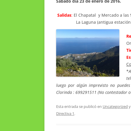
Sábado día 23 de enero de 2016.
Salidas
:
El Chapatal y Mercado a las 
La Laguna (antigua estación de 
Re
Or
T
Es
Co
*
A
te
luego por algún imprevisto no puede
Clorinda : 699291511 (No contestador o 
Esta entrada se publicó en
Uncategorized
y
Directiva 1
.