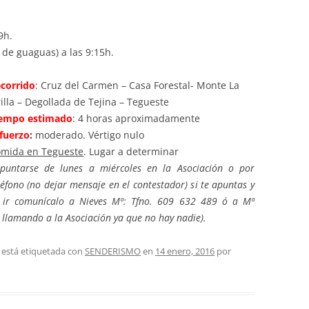
PASEOS LITERARIOS
HEMEROTECA – PASEOS
VI
RU
INFORMACIÓN DE VIAJES 2015
INGLÉS
LITERARIOS
9h.
JA
guaguas) a las 9:15h.
INFORMACIÓN DE VIAJES 2014
PINTURA AL OLEO Y ACUARELA
corrido
: Cruz del Carmen – Casa Forestal- Monte La
TEATRO
illa – Degollada de Tejina – Tegueste
iempo estimado
: 4 horas aproximadamente
fuerzo
:
moderado. Vértigo nulo
mida en Tegueste
. Lugar a determinar
puntarse de lunes a miércoles en la Asociación o por
léfono (no dejar mensaje en el contestador) s
i te apuntas y
s ir comunícalo a Nieves Mª: Tfno. 609 632 489
ó a Mª
llamando a la Asociación ya que no hay nadie).
 está etiquetada con
SENDERISMO
en
14 enero, 2016
por