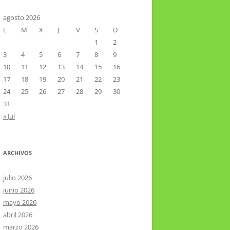
CTOR RAMIREZ
TA LITERARIA POR LA LAGUNA
agosto 2026
L
M
X
J
V
S
D
VIER HERNÁNDEZ VELÁZQUEZ
1
2
3
4
5
6
7
8
9
10
11
12
13
14
15
16
17
18
19
20
21
22
23
24
25
26
27
28
29
30
31
« Jul
ARCHIVOS
julio 2026
junio 2026
mayo 2026
abril 2026
marzo 2026