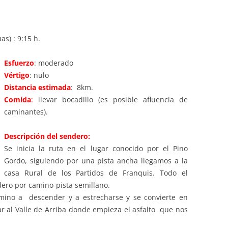
PASEOS LITERARIOS
HEMEROTECA – PASEOS
VI
RU
INFORMACIÓN DE VIAJES 2015
INGLÉS
LITERARIOS
JA
s) : 9:15 h.
INFORMACIÓN DE VIAJES 2014
PINTURA AL OLEO Y ACUARELA
Esfuerzo
: moderado
TEATRO
Vértigo
: nulo
Distancia estimada
: 8km.
Comida
:
llevar bocadillo (es posible afluencia de
caminantes).
Descripción del sendero:
Se inicia la ruta en el lugar conocido por el Pino
Gordo, siguiendo por una pista ancha llegamos a la
casa Rural de los Partidos de Franquis. Todo el
ndero por camino-pista semillano.
amino a descender y a estrecharse y se convierte en
ar al Valle de Arriba donde empieza el asfalto que nos