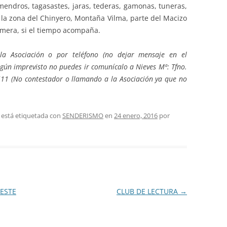
mendros, tagasastes, jaras, tederas, gamonas, tuneras,
 la zona del Chinyero, Montaña Vilma, parte del Macizo
 Gomera, si el tiempo acompaña.
la Asociación o por teléfono (no dejar mensaje en el
lgún imprevisto no puedes ir comunícalo a Nieves Mª: Tfno.
11 (No contestador o llamando a la Asociación ya que no
 está etiquetada con
SENDERISMO
en
24 enero, 2016
por
ESTE
CLUB DE LECTURA
→