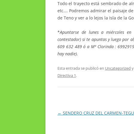
Todo el trayecto está sembrado de al
etc…. Podremos admirar el paisaje de
de Teno y ver a lo lejos la Isla de la
*
Apuntarse de lunes a miércoles en 
contestador) s
i te apuntas y luego por a
609 632 489
ó a Mª Clorinda : 6992915
hay nadie).
Esta entrada se publicó en
Uncategorized
y
Directiva 1
.
Navegación
←
SENDERO CRUZ DEL CARMEN-TEGU
de
entradas