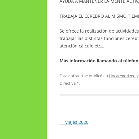
AYUDA A MANTENER LA MENTE ACTIV
TRABAJA EL CEREBRO AL MISMO TIEMP
Se ofrece la realización de actividade
trabajar las distintas funciones cere
atención,cálculo etc…
Más información llamando al télefon
Esta entrada se publicó en
Uncategorized
y
Directiva 1
.
Navegación
←
Viajes 2020
de