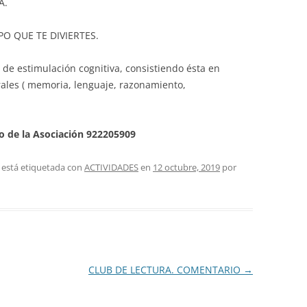
A.
PASEOS LITERARIOS
HEMEROTECA – PASEOS
VI
RU
INFORMACIÓN DE VIAJES 2015
INGLÉS
LITERARIOS
O QUE TE DIVIERTES.
JA
INFORMACIÓN DE VIAJES 2014
PINTURA AL OLEO Y ACUARELA
s de estimulación cognitiva, consistiendo ésta en
brales ( memoria, lenguaje, razonamiento,
TEATRO
o de la Asociación 922205909
 está etiquetada con
ACTIVIDADES
en
12 octubre, 2019
por
CLUB DE LECTURA. COMENTARIO
→