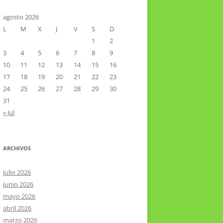
CTOR RAMIREZ
TA LITERARIA POR LA LAGUNA
agosto 2026
L
M
X
J
V
S
D
VIER HERNÁNDEZ VELÁZQUEZ
1
2
3
4
5
6
7
8
9
10
11
12
13
14
15
16
17
18
19
20
21
22
23
24
25
26
27
28
29
30
31
« Jul
ARCHIVOS
julio 2026
junio 2026
mayo 2026
abril 2026
marzo 2026