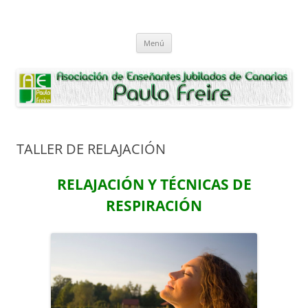
Saltar
al
Asociación de Enseñantes Jubilados
contenido
Asociacion de Enseñantes Jubilados Paulo Freire Tenerife
Paulo Freire
Menú
TALLER DE RELAJACIÓN
RELAJACIÓN Y
TÉCNICAS DE
RESPIRACIÓN