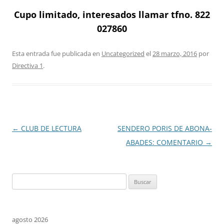
Cupo limitado, interesados llamar tfno. 822
027860
Esta entrada fue publicada en
Uncategorized
el
28 marzo, 2016
por
Directiva 1
.
Navegación
←
CLUB DE LECTURA
SENDERO PORIS DE ABONA-
de
ABADES: COMENTARIO
→
entradas
Buscar:
agosto 2026