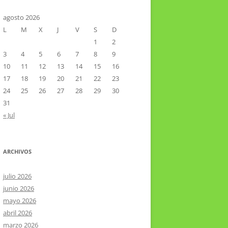
CTOR RAMIREZ
TA LITERARIA POR LA LAGUNA
agosto 2026
L
M
X
J
V
S
D
VIER HERNÁNDEZ VELÁZQUEZ
1
2
3
4
5
6
7
8
9
10
11
12
13
14
15
16
17
18
19
20
21
22
23
24
25
26
27
28
29
30
31
« Jul
ARCHIVOS
julio 2026
junio 2026
mayo 2026
abril 2026
marzo 2026