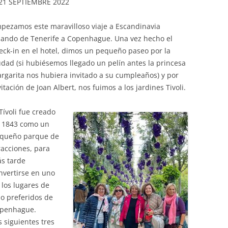
21 SEPTIEMBRE 2022
PASEOS LITERARIOS
HEMEROTECA – PASEOS
VI
RU
INFORMACIÓN DE VIAJES 2015
INGLÉS
LITERARIOS
pezamos este maravilloso viaje a Escandinavia
JA
lando de Tenerife a Copenhague. Una vez hecho el
INFORMACIÓN DE VIAJES 2014
PINTURA AL OLEO Y ACUARELA
eck-in en el hotel, dimos un pequeño paseo por la
udad (si hubiésemos llegado un pelín antes la princesa
TEATRO
rgarita nos hubiera invitado a su cumpleaños) y por
vitación de Joan Albert, nos fuimos a los jardines Tivoli.
 Tívoli fue creado
 1843 como un
queño parque de
racciones, para
s tarde
nvertirse en uno
 los lugares de
io preferidos de
penhague.
s siguientes tres