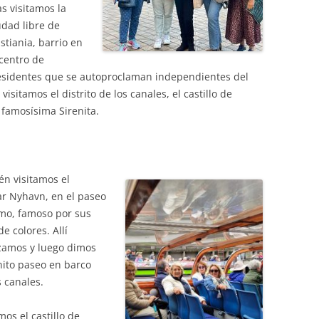
as visitamos la
udad libre de
istiania, barrio en
 centro de
sidentes que se autoproclaman independientes del
sitamos el distrito de los canales, el castillo de
a famosísima Sirenita.
n visitamos el
r Nyhavn, en el paseo
mo, famoso por sus
de colores. Allí
zamos y luego dimos
ito paseo en barco
s canales.
mos el castillo de