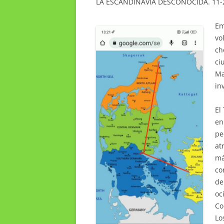
LA ESCANDINAVIA DESCONOCIDA. 11-
Em
vo
ch
ci
Ma
in
El
en
pe
at
má
co
de
oc
Co
Lo