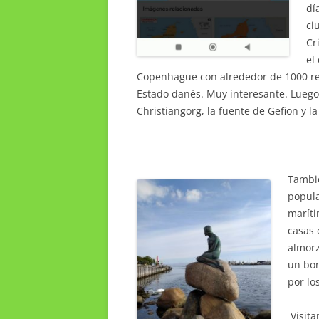
dí
ci
Cr
el
Copenhague con alrededor de 1000 re
Estado danés. Muy interesante. Luego vi
Christiangorg, la fuente de Gefion y l
Tambié
popula
maríti
casas 
almor
un bon
por lo
Visita