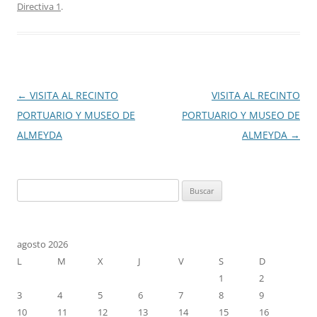
Directiva 1
.
Navegación
←
VISITA AL RECINTO
VISITA AL RECINTO
de
PORTUARIO Y MUSEO DE
PORTUARIO Y MUSEO DE
entradas
ALMEYDA
ALMEYDA
→
Buscar:
agosto 2026
L
M
X
J
V
S
D
1
2
3
4
5
6
7
8
9
10
11
12
13
14
15
16