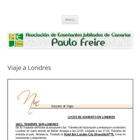
Saltar
al
Asociación de Enseñantes Jubilados
contenido
Asociacion de Enseñantes Jubilados Paulo Freire Tenerife
Paulo Freire
Menú
Viaje a Londres