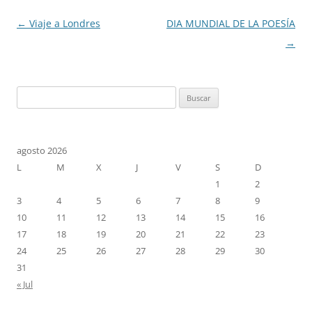
Navegación
←
Viaje a Londres
DIA MUNDIAL DE LA POESÍA
de
→
entradas
Buscar:
agosto 2026
L
M
X
J
V
S
D
1
2
3
4
5
6
7
8
9
10
11
12
13
14
15
16
17
18
19
20
21
22
23
24
25
26
27
28
29
30
31
« Jul