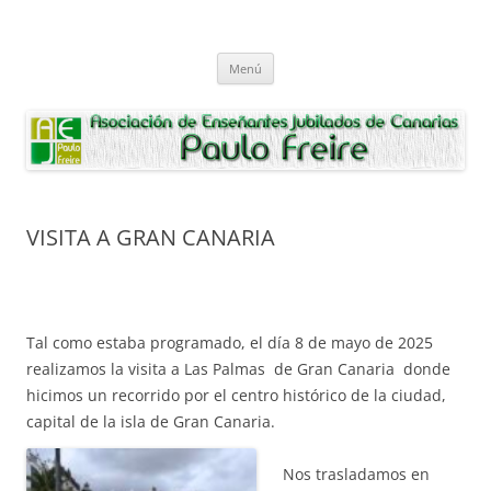
Saltar
al
Asociación de Enseñantes Jubilados
contenido
Asociacion de Enseñantes Jubilados Paulo Freire Tenerife
Paulo Freire
Menú
VISITA A GRAN CANARIA
Tal como estaba programado, el día 8 de mayo de 2025
realizamos la visita a Las Palmas de Gran Canaria donde
hicimos un recorrido por el centro histórico de la ciudad,
capital de la isla de Gran Canaria.
Nos trasladamos en